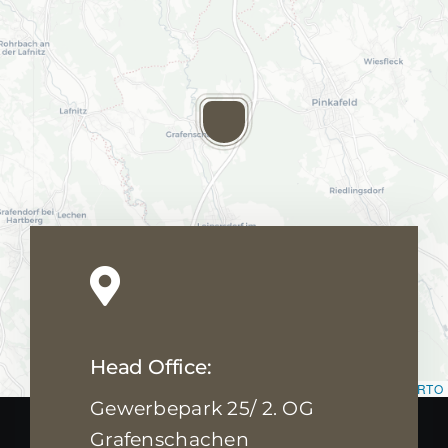
Head Office:
Leaflet
|
Map data ©
OpenStreetMap
contributors, ©
CARTO
Gewerbepark 25/ 2. OG
Grafenschachen