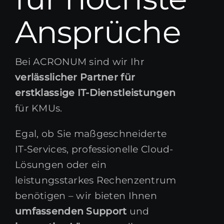
BLOG
BLOG
Ansprüche
ÜBER UNS
ÜBER UNS
Bei ACRONUM sind wir Ihr
SOFORT KONTAKT
SOFORT KONTAKT
verlässlicher Partner für
erstklassige IT-Dienstleistungen
für KMUs.
Egal, ob Sie maßgeschneiderte
IT-Services, professionelle Cloud-
Lösungen oder ein
leistungsstarkes Rechenzentrum
benötigen – wir bieten Ihnen
umfassenden Support
und