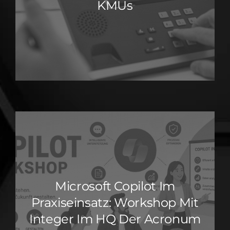
KMUs
Microsoft Copilot Im
Praxiseinsatz: Workshop Mit
Integer Im HQ Der Acronum