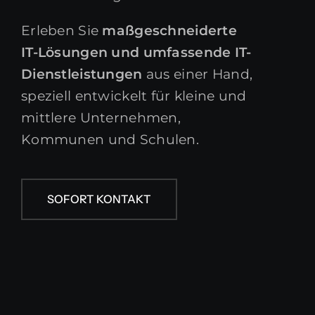
BLOG
BLOG
Erleben Sie
maßgeschneiderte
ÜBER UNS
IT-Lösungen und umfassende IT-
ÜBER UNS
Dienstleistungen
aus einer Hand,
speziell entwickelt für kleine und
SOFORT KONTAKT
SOFORT KONTAKT
mittlere Unternehmen,
Kommunen und Schulen.
SOFORT KONTAKT