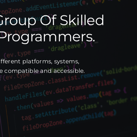
Group Of Skilled
 Programmers.
fferent platforms, systems,
re compatible and accessible.