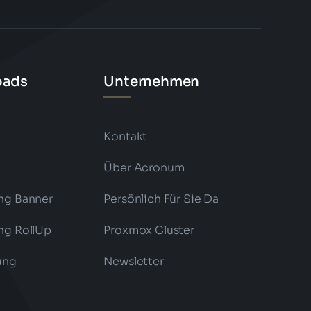
oads
Unternehmen
Kontakt
l
Über Acronum
ng Banner
Persönlich Für Sie Da
ng RollUp
Proxmox Cluster
ung
Newsletter