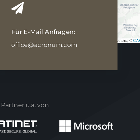
Für E-Mail Anfragen:
Leaflet
|
Map data ©
OpenStreetMap
contributors, ©
CA
office@acronum.com
 Partner u.a. von