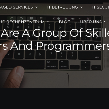
NAGED SERVICES
NAGED SERVICES
IT BETREUUNG
IT BETREUUNG
IT SECU
IT SECU
UD RECHENZENTRUM
UD RECHENZENTRUM
BLOG
BLOG
ÜBER UNS
ÜBER UNS
 Are A Group Of Skil
rs And Programmers