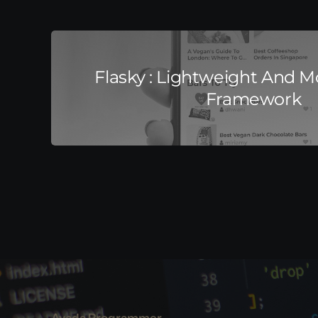
Flasky : Lightweight And 
Framework
Avada Programmer